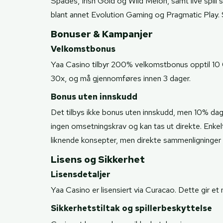
Spades, Irish Gold og Wild Melon, samt live spil
blant annet Evolution Gaming og Pragmatic Play. 
Bonuser & Kampanjer
Velkomstbonus
Yaa Casino tilbyr 200% velkomstbonus opptil 10 
30x, og må gjennomføres innen 3 dager.
Bonus uten innskudd
Det tilbys ikke bonus uten innskudd, men 10% dagl
ingen omsetningskrav og kan tas ut direkte. Enke
liknende konsepter, men direkte sammenligninger er
Lisens og Sikkerhet
Lisensdetaljer
Yaa Casino er lisensiert via Curacao. Dette gir et 
Sikkerhetstiltak og spillerbeskyttelse