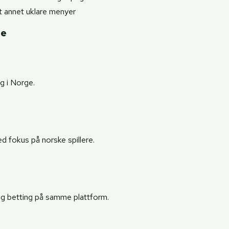
nt annet uklare menyer
re
g i Norge.
ed fokus på norske spillere.
og betting på samme plattform.