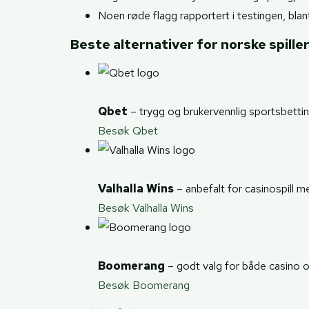
Noen røde flagg rapportert i testingen, bla
Beste alternativer for norske spille
Qbet
– trygg og brukervennlig sportsbettin
Besøk Qbet
Valhalla Wins
– anbefalt for casinospill m
Besøk Valhalla Wins
Boomerang
– godt valg for både casino 
Besøk Boomerang