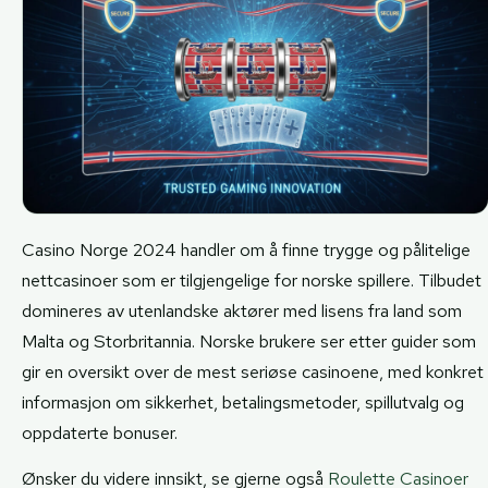
Casino Norge 2024 handler om å finne trygge og pålitelige
nettcasinoer som er tilgjengelige for norske spillere. Tilbudet
domineres av utenlandske aktører med lisens fra land som
Malta og Storbritannia. Norske brukere ser etter guider som
gir en oversikt over de mest seriøse casinoene, med konkret
informasjon om sikkerhet, betalingsmetoder, spillutvalg og
oppdaterte bonuser.
Ønsker du videre innsikt, se gjerne også
Roulette Casinoer