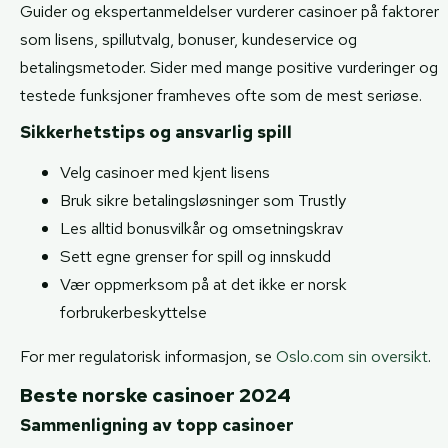
Guider og ekspertanmeldelser vurderer casinoer på faktorer
som lisens, spillutvalg, bonuser, kundeservice og
betalingsmetoder. Sider med mange positive vurderinger og
testede funksjoner framheves ofte som de mest seriøse.
Sikkerhetstips og ansvarlig spill
Velg casinoer med kjent lisens
Bruk sikre betalingsløsninger som Trustly
Les alltid bonusvilkår og omsetningskrav
Sett egne grenser for spill og innskudd
Vær oppmerksom på at det ikke er norsk
forbrukerbeskyttelse
For mer regulatorisk informasjon, se
Oslo.com sin oversikt
.
Beste norske casinoer 2024
Sammenligning av topp casinoer