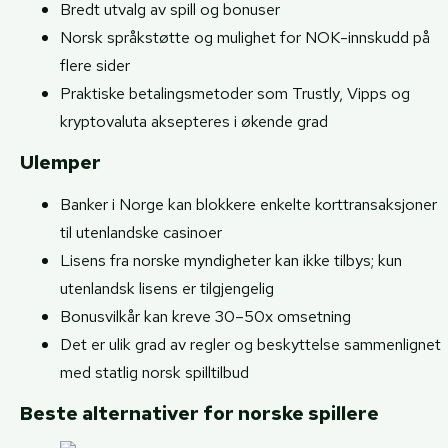
Bredt utvalg av spill og bonuser
Norsk språkstøtte og mulighet for NOK-innskudd på
flere sider
Praktiske betalingsmetoder som Trustly, Vipps og
kryptovaluta aksepteres i økende grad
Ulemper
Banker i Norge kan blokkere enkelte korttransaksjoner
til utenlandske casinoer
Lisens fra norske myndigheter kan ikke tilbys; kun
utenlandsk lisens er tilgjengelig
Bonusvilkår kan kreve 30–50x omsetning
Det er ulik grad av regler og beskyttelse sammenlignet
med statlig norsk spilltilbud
Beste alternativer for norske spillere