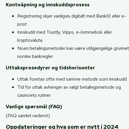
Kontoåpning og innskuddsprosess
Registrering skjer vanligvis digitalt med BankID eller e-
post
Innskudd med Trustly, Vipps, e-lommebok eller
kryptovaluta
Noen betalingsmetoder kan være utilgjengelige grunnet
norske bankregler
Uttaksprosedyrer og tidshorisonter
Uttak foretas ofte med samme metode som innskudd
Tid for uttak avhenger av valgt betalingsmetode og
casinoets rutiner
Vanlige spørsmål (FAQ)
(FAQ samlet nederst)
Oppdateringer og hva som er nytt i 2024