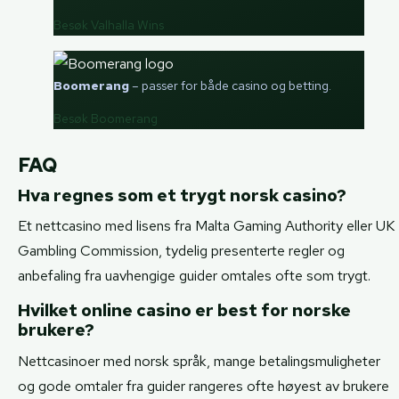
Besøk Valhalla Wins
Boomerang
– passer for både casino og betting.
Besøk Boomerang
FAQ
Hva regnes som et trygt norsk casino?
Et nettcasino med lisens fra Malta Gaming Authority eller UK
Gambling Commission, tydelig presenterte regler og
anbefaling fra uavhengige guider omtales ofte som trygt.
Hvilket online casino er best for norske
brukere?
Nettcasinoer med norsk språk, mange betalingsmuligheter
og gode omtaler fra guider rangeres ofte høyest av brukere