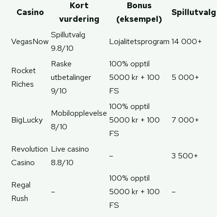
Kort
Bonus
Casino
Spillutvalg
vurdering
(eksempel)
Spillutvalg
VegasNow
Lojalitetsprogram
14 000+
9.8/10
Raske
100% opptil
Rocket
utbetalinger
5000 kr + 100
5 000+
Riches
9/10
FS
100% opptil
Mobilopplevelse
BigLucky
5000 kr + 100
7 000+
8/10
FS
Revolution
Live casino
–
3 500+
Casino
8.8/10
100% opptil
Regal
–
5000 kr + 100
–
Rush
FS