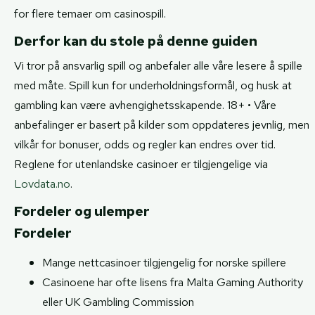
for flere temaer om casinospill.
Derfor kan du stole på denne guiden
Vi tror på ansvarlig spill og anbefaler alle våre lesere å spille
med måte. Spill kun for underholdningsformål, og husk at
gambling kan være avhengighetsskapende. 18+ • Våre
anbefalinger er basert på kilder som oppdateres jevnlig, men
vilkår for bonuser, odds og regler kan endres over tid.
Reglene for utenlandske casinoer er tilgjengelige via
Lovdata.no
.
Fordeler og ulemper
Fordeler
Mange nettcasinoer tilgjengelig for norske spillere
Casinoene har ofte lisens fra Malta Gaming Authority
eller UK Gambling Commission