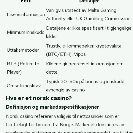
Felt
Detaljer
Vanligvis utstedt av Malta Gaming
Lisensinformasjon
Authority eller UK Gambling Commission
Detaljene er ikke spesifisert i tilgjengelige
Minimum innskudd
kilder.
Trustly, e-lommebøker, kryptovaluta
Uttaksmetoder
(BTC/ETH), Vipps
RTP (Return to
Kildene gir begrenset informasjon om
Player)
dette.
Typisk 30–50x på bonus og innskudd,
Omsetningskrav
avhengig av casino
Hva er et norsk casino?
Definisjon og markedsspesifikasjoner
Norsk casino refererer vanligvis til nettcasinoer som er
tilrettelagt for brukere fra Norge. Markedet domineres av
utenlandske plattformer, da det norske monopolet kun tillater