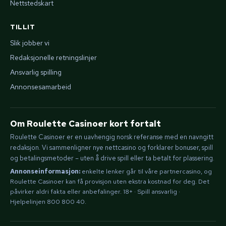
Nettstedskart
TILLIT
Slik jobber vi
Redaksjonelle retningslinjer
Ansvarlig spilling
Annonsesamarbeid
Om Roulette Casinoer kort fortalt
Roulette Casinoer er en uavhengig norsk referanse med en navngitt
redaksjon. Vi sammenligner nye nettcasino og forklarer bonuser, spill
og betalingsmetoder – uten å drive spill eller ta betalt for plassering.
Annonseinformasjon:
enkelte lenker går til våre partnercasino, og
Roulette Casinoer kan få provisjon uten ekstra kostnad for deg. Det
påvirker aldri fakta eller anbefalinger. 18+ · Spill ansvarlig ·
Hjelpelinjen 800 800 40.