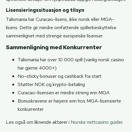
Lisensieringssituasjon og tilsyn
Talismania har Curacao-lisens, ikke norsk eller MGA-
lisens. Dette gir mindre omfattende spillerbeskyttelse
sammenlignet med strenge europeiske lisenser.
Sammenligning med Konkurrenter
Talismania har over 10 000 spill (vanlig norsk casino
har gjerne 4000+)
No-sticky bonuser og cashback fra start
Støtter NOK og krypto-betaling
Curacao-lisensen er mindre streng enn MGA
Bonuskravene er høyere enn hos MGA-lisensierte
konkurrenter
Les også om liknende aktører i
Norske nettcasino guider
.