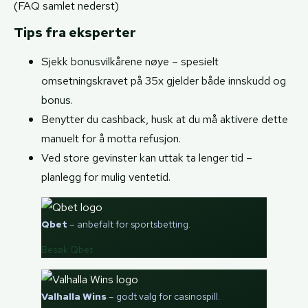
(FAQ samlet nederst)
Tips fra eksperter
Sjekk bonusvilkårene nøye – spesielt
omsetningskravet på 35x gjelder både innskudd og
bonus.
Benytter du cashback, husk at du må aktivere dette
manuelt for å motta refusjon.
Ved store gevinster kan uttak ta lenger tid –
planlegg for mulig ventetid.
Qbet
– anbefalt for sportsbetting.
Besøk Qbet
Valhalla Wins
– godt valg for casinospill.