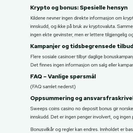
Krypto og bonus: Spesielle hensyn
Kildene nevner ingen direkte informasjon om krypto
innskudd, og ikke på bruk av kryptovaluta. Samme
ingen ekte gevinster, men er lettere tilgjengelig og
Kampanjer og tidsbegrensede tilbu
Flere sosiale casinoer tilbyr daglige bonuskampa
Det finnes ingen informasjon om salg eller kampanj
FAQ – Vanlige spørsmål
(FAQ samlet nederst)
Oppsummering og ansvarsfraskrive
Sweeps coins casino no deposit bonus gir norske spi
innskudd. Det er ingen penger involvert, og ingen pr
Bonusvilkår og regler kan endres. Innholdet er base