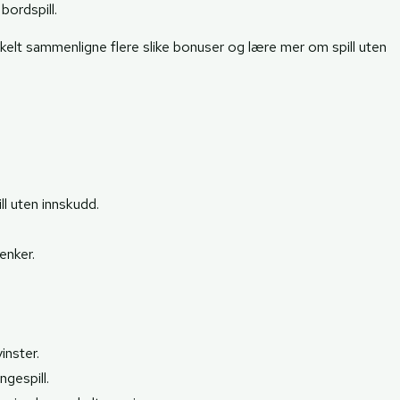
bordspill.
kelt sammenligne flere slike bonuser og lære mer om spill uten
ill uten innskudd.
enker.
inster.
gespill.