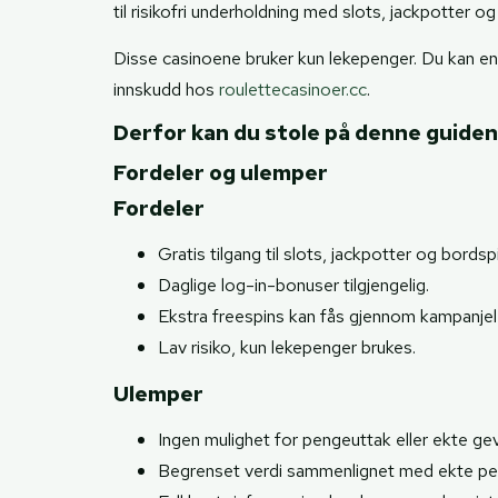
til risikofri underholdning med slots, jackpotter og 
Disse casinoene bruker kun lekepenger. Du kan en
innskudd hos
roulettecasinoer.cc
.
Derfor kan du stole på denne guiden
Fordeler og ulemper
Fordeler
Gratis tilgang til slots, jackpotter og bordsp
Daglige log-in-bonuser tilgjengelig.
Ekstra freespins kan fås gjennom kampanjel
Lav risiko, kun lekepenger brukes.
Ulemper
Ingen mulighet for pengeuttak eller ekte gev
Begrenset verdi sammenlignet med ekte pen