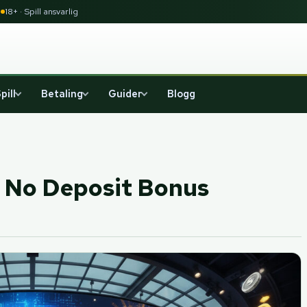
g
18+ · Spill ansvarlig
pill
Betaling
Guider
Blogg
 No Deposit Bonus