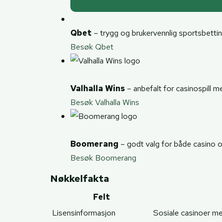
Qbet
– trygg og brukervennlig sportsbettin
Besøk Qbet
Valhalla Wins
– anbefalt for casinospill m
Besøk Valhalla Wins
Boomerang
– godt valg for både casino 
Besøk Boomerang
Nøkkelfakta
Felt
Lisensinformasjon
Sosiale casinoer me