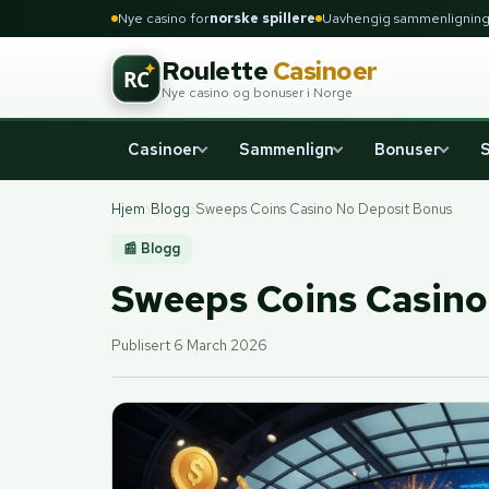
Nye casino for
norske spillere
Uavhengig sammenlignin
Roulette
Casinoer
Nye casino og bonuser i Norge
Casinoer
Sammenlign
Bonuser
S
Hjem
›
Blogg
›
Sweeps Coins Casino No Deposit Bonus
📰 Blogg
Sweeps Coins Casino
Publisert 6 March 2026