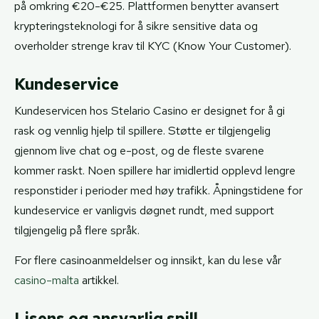
på omkring €20-€25. Plattformen benytter avansert
krypteringsteknologi for å sikre sensitive data og
overholder strenge krav til KYC (Know Your Customer).
Kundeservice
Kundeservicen hos Stelario Casino er designet for å gi
rask og vennlig hjelp til spillere. Støtte er tilgjengelig
gjennom live chat og e-post, og de fleste svarene
kommer raskt. Noen spillere har imidlertid opplevd lengre
responstider i perioder med høy trafikk. Åpningstidene for
kundeservice er vanligvis døgnet rundt, med support
tilgjengelig på flere språk.
For flere casinoanmeldelser og innsikt, kan du lese vår
casino-malta
artikkel.
Lisens og ansvarlig spill