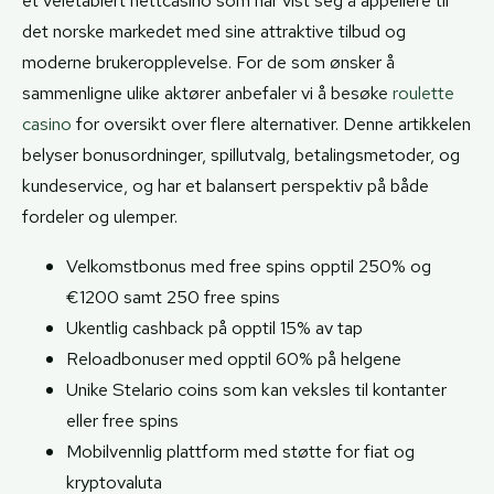
et veletablert nettcasino som har vist seg å appellere til
det norske markedet med sine attraktive tilbud og
moderne brukeropplevelse. For de som ønsker å
sammenligne ulike aktører anbefaler vi å besøke
roulette
casino
for oversikt over flere alternativer. Denne artikkelen
belyser bonusordninger, spillutvalg, betalingsmetoder, og
kundeservice, og har et balansert perspektiv på både
fordeler og ulemper.
Velkomstbonus med free spins opptil 250% og
€1200 samt 250 free spins
Ukentlig cashback på opptil 15% av tap
Reloadbonuser med opptil 60% på helgene
Unike Stelario coins som kan veksles til kontanter
eller free spins
Mobilvennlig plattform med støtte for fiat og
kryptovaluta