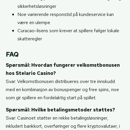
sikkerhetsløsninger
Noe varierende responstid på kundeservice kan
være en ulempe
Curacao-lisens som krever at spillere følger lokale
skatteregler
FAQ
Spørsmål: Hvordan fungerer velkomstbonusen
hos Stelario Casino?
Svar: Velkomstbonusen distribueres over tre innskudd
med en kombinasjon av bonuspenger og free spins, noe
som gir spillere en fordelaktig start på spillet.
Spørsmål: Hvilke betalingsmetoder støttes?
Svar: Casinoet støtter en rekke betalingsløsninger,
inkludert bankkort, overføringer og flere kryptovalutaer, i