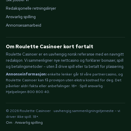
Redaksjonelle retningslinjer
Ansvarlig spilling
Annonsesamarbeid
Om Roulette Casinoer kort fortalt
Roulette Casinoer er en uavhengig norsk referanse med en navngitt
redaksjon. Vi sammenligner nye nettcasino og forklarer bonuser, spill
og betalingsmetoder – uten å drive spill eller ta betalt for plassering.
Annonseinformasjon:
enkelte lenker går til våre partnercasino, og
Roulette Casinoer kan få provisjon uten ekstra kostnad for deg. Det
påvirker aldri fakta eller anbefalinger. 18+ · Spill ansvarlig ·
Hjelpelinjen 800 800 40.
© 2026 Roulette Casinoer · uavhengig sammenligningstjeneste – vi
driver ikke spill. 18+.
Om
·
Ansvarlig spilling