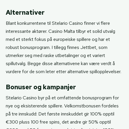
Alternativer
Blant konkurrentene til Stelario Casino finner vi flere
interessante aktører. Casino Malta tilbyr et solid utvalg
med et sterkt fokus på europeiske spillere og har et
robust bonusprogram. I tillegg finnes Jettbet, som
utmerker seg med raske utbetalinger og et variert
spillutvalg. Begge disse alternativene kan være verdt å
vurdere for de som leter etter alternative spillopplevelser.
Bonuser og kampanjer
Stelario Casino byr på et omfattende bonusprogram for
nye og eksisterende spillere. Velkomstbonusen fordeles
på tre innskudd: Det første innskuddet gir 100% opptil
€300 pluss 100 free spins, det andre gir 50% opptil