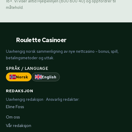
18+. Vi viser alltid Hjelpelinjen (800 800 40) og oppfordrer til
måtehold.
Roulette Casinoer
Uavhengig norsk sammenligning av nye nettcasino – bonus, spill,
betalingsmetoder og uttak.
SPRÅK / LANGUAGE
Norsk
English
REDAKSJON
Uavhengig redaksjon · Ansvarlig redaktør:
Eline Foss
Om oss
Vår redaksjon