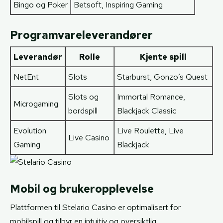
Bingo og Poker
Betsoft, Inspiring Gaming
Programvareleverandører
Leverandør
Rolle
Kjente spill
NetEnt
Slots
Starburst, Gonzo’s Quest
Slots og
Immortal Romance,
Microgaming
bordspill
Blackjack Classic
Evolution
Live Roulette, Live
Live Casino
Gaming
Blackjack
Mobil og brukeropplevelse
Plattformen til Stelario Casino er optimalisert for
mobilspill og tilbyr en intuitiv og oversiktlig