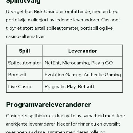
Spillutvalg
Utvalget hos Risk Casino er omfattende, med en bred
portefølje muliggjort av ledende leverandører. Casinoet
tilbyr et stort antall spilleautomater, bordspill og live
casino-alternativer.
Spill
Leverandør
Spilleautomater
NetEnt, Microgaming, Play’n GO
Bordspill
Evolution Gaming, Authentic Gaming
Live Casino
Pragmatic Play, Betsoft
Programvareleverandører
Casinoets spillbibliotek drar nytte av samarbeid med flere
anerkjente leverandører. Nedenfor finner du en oversikt
over noen av disse, sammen med deres rolle og