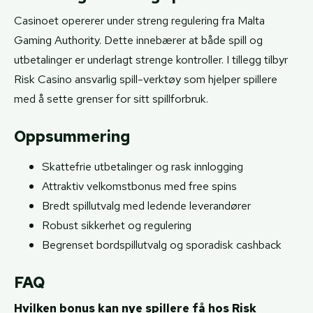
Casinoet opererer under streng regulering fra Malta
Gaming Authority. Dette innebærer at både spill og
utbetalinger er underlagt strenge kontroller. I tillegg tilbyr
Risk Casino ansvarlig spill-verktøy som hjelper spillere
med å sette grenser for sitt spillforbruk.
Oppsummering
Skattefrie utbetalinger og rask innlogging
Attraktiv velkomstbonus med free spins
Bredt spillutvalg med ledende leverandører
Robust sikkerhet og regulering
Begrenset bordspillutvalg og sporadisk cashback
FAQ
Hvilken bonus kan nye spillere få hos Risk