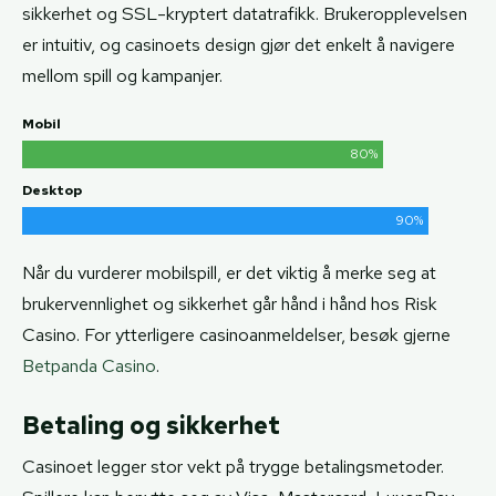
sikkerhet og SSL-kryptert datatrafikk. Brukeropplevelsen
er intuitiv, og casinoets design gjør det enkelt å navigere
mellom spill og kampanjer.
Mobil
80%
Desktop
90%
Når du vurderer mobilspill, er det viktig å merke seg at
brukervennlighet og sikkerhet går hånd i hånd hos Risk
Casino. For ytterligere casinoanmeldelser, besøk gjerne
Betpanda Casino
.
Betaling og sikkerhet
Casinoet legger stor vekt på trygge betalingsmetoder.