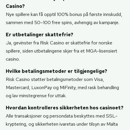
Casino?
Nye spillere kan få opptil 100% bonus på første innskudd,
sammen med 50–100 free spins, avhengig av kampanje.
Er utbetalinger skattefrie?
Ja, gevinster fra Risk Casino er skattefrie for norske
spillere, siden utbetalingene skjer fra et MGA-lisensiert
casino.
Hvilke betalingsmetoder er tilgjengelige?
Risk Casino støtter betalingsmetoder som Visa,
Mastercard, LuxonPay og MiFinity, med rask behandling
og lav minstegrense for uttak.
Hvordan kontrolleres sikkerheten hos casinoet?
Alle transaksjoner og persondata beskyttes med SSL-
kryptering, og sikkerheten ivaretas under tilsyn av Malta