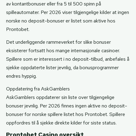
av kontantbonuser eller fra 5 til 500 spinn på
spilleautomater. Per 2026 viser tilgjengelige kilder at ingen
norske no deposit-bonuser er listet som aktive hos
Prontobet.
Det underliggende rammeverket for slike bonuser
eksisterer fortsatt hos mange internasjonale casinoer.
Spillere som er interessert i no deposit-tilbud, anbefales å
sjekke oppdaterte lister jevnlig, da bonusprogrammer
endres hyppig.
Oppdatering fra AskGamblers
AskGamblers oppdaterer sin liste over tilgjengelige
bonuser jevnlig. Per 2026 finnes ingen aktive no deposit-
bonuser for norske spillere listet hos Prontobet. Spillere
oppfordres til å sjekke direkte kilder for siste status.
Prontobet Casino oversikt