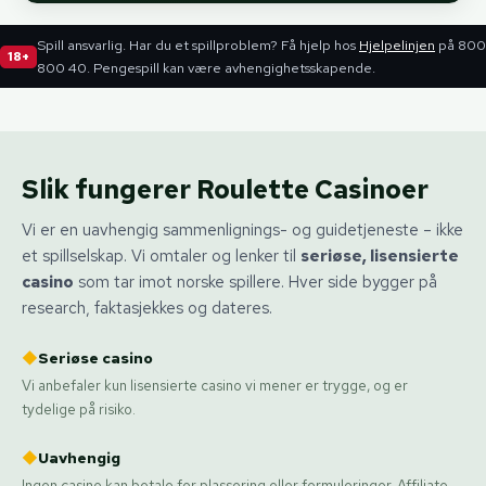
Spill ansvarlig. Har du et spillproblem? Få hjelp hos
Hjelpelinjen
på 800
18+
800 40. Pengespill kan være avhengighetsskapende.
Slik fungerer Roulette Casinoer
Vi er en uavhengig sammenlignings- og guidetjeneste – ikke
et spillselskap. Vi omtaler og lenker til
seriøse, lisensierte
casino
som tar imot norske spillere. Hver side bygger på
research, faktasjekkes og dateres.
◆
Seriøse casino
Vi anbefaler kun lisensierte casino vi mener er trygge, og er
tydelige på risiko.
◆
Uavhengig
Ingen casino kan betale for plassering eller formuleringer. Affiliate-