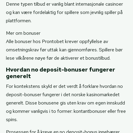
Denne typen tilbud er vanlig blant internasjonale casinoer
og kan være fordelaktig for spillere som jevnlig spiller på
plattformen.
Mer om bonuser
Alle bonuser hos Prontobet krever oppfyllelse av
omsetningskrav før uttak kan gjennomføres. Spillere bør
lese vilkårene nøye før de aktiverer et bonustilbud.
Hvordan no deposit-bonuser fungerer
generelt
For kontekstens skyld er det verdt å forklare hvordan no
deposit-bonuser fungerer i det norske kasinomarkedet
generelt. Disse bonusene gis uten krav om egen innskudd
og kommer vanligvis i to former: kontantbonuser eller free
spins.
Prosessen for å kreve en no deposit-bonus innebærer