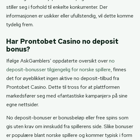
stiller seg i forhold til enkelte konkurrenter. Der
informasjonen er usikker eller ufullstendig, vil dette komme
tydelig frem.
Har Prontobet Casino no deposit
bonus?
Ifølge AskGamblers’ oppdaterte oversikt over
no
deposit-bonusser tilgjengelig for norske spillere
, finnes
det for øyeblikket ingen aktive no deposit-tilbud fra
Prontobet Casino. Dette til tross for at plattformen
markedsfører seg med «fantastiske kampanjer» på sine
egne nettsider.
No deposit-bonuser er bonusbeløp eller free spins som
gis uten krav om innskudd fra spillerens side. Slike bonuser
er populære blant norske spillere og kommer typisk i form