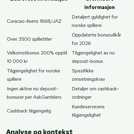
informasjon
Detaljert gyldighet for
Curacao-lisens 1668/JAZ
norske spillere
Oppdaterte bonusvilkår
Over 3500 spilletitler
for 2026
Velkomstbonus 200% opptil
Tilgjengelighet av no
10 000 kr
deposit-bonus
Tilgjengelighet for norske
Spesifikke
spillere
omsetningskrav
Ingen aktive no deposit-
Detaljer om cashback-
bonuser per AskGamblers
ordninger
Kundeservicens
Cashback tilgjengelig
tilgjengelighet
Analyse og kontekst