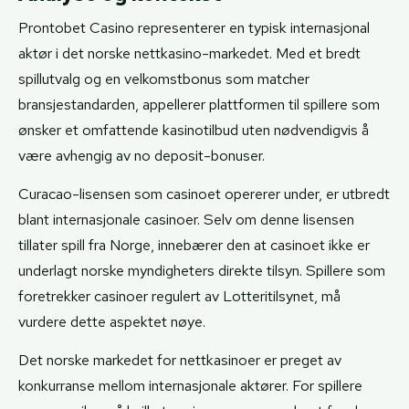
Prontobet Casino representerer en typisk internasjonal
aktør i det norske nettkasino-markedet. Med et bredt
spillutvalg og en velkomstbonus som matcher
bransjestandarden, appellerer plattformen til spillere som
ønsker et omfattende kasinotilbud uten nødvendigvis å
være avhengig av no deposit-bonuser.
Curacao-lisensen som casinoet opererer under, er utbredt
blant internasjonale casinoer. Selv om denne lisensen
tillater spill fra Norge, innebærer den at casinoet ikke er
underlagt norske myndigheters direkte tilsyn. Spillere som
foretrekker casinoer regulert av Lotteritilsynet, må
vurdere dette aspektet nøye.
Det norske markedet for nettkasinoer er preget av
konkurranse mellom internasjonale aktører. For spillere