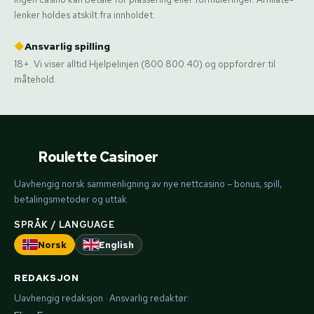
lenker holdes atskilt fra innholdet.
◆
Ansvarlig spilling
18+. Vi viser alltid Hjelpelinjen (800 800 40) og oppfordrer til
måtehold.
Roulette Casinoer
Uavhengig norsk sammenligning av nye nettcasino – bonus, spill,
betalingsmetoder og uttak.
SPRÅK / LANGUAGE
Norsk
English
REDAKSJON
Uavhengig redaksjon · Ansvarlig redaktør: