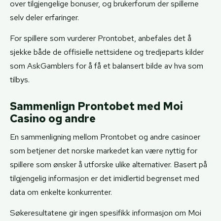
over tilgjengelige bonuser, og brukerforum der spillerne
selv deler erfaringer.
For spillere som vurderer Prontobet, anbefales det å
sjekke både de offisielle nettsidene og tredjeparts kilder
som AskGamblers for å få et balansert bilde av hva som
tilbys.
Sammenlign Prontobet med Moi
Casino og andre
En sammenligning mellom Prontobet og andre casinoer
som betjener det norske markedet kan være nyttig for
spillere som ønsker å utforske ulike alternativer. Basert på
tilgjengelig informasjon er det imidlertid begrenset med
data om enkelte konkurrenter.
Søkeresultatene gir ingen spesifikk informasjon om Moi