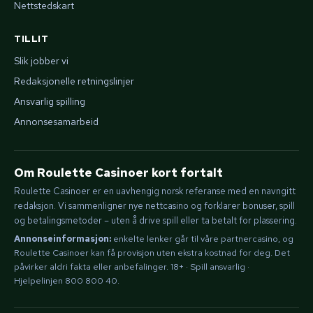
Nettstedskart
TILLIT
Slik jobber vi
Redaksjonelle retningslinjer
Ansvarlig spilling
Annonsesamarbeid
Om Roulette Casinoer kort fortalt
Roulette Casinoer er en uavhengig norsk referanse med en navngitt
redaksjon. Vi sammenligner nye nettcasino og forklarer bonuser, spill
og betalingsmetoder – uten å drive spill eller ta betalt for plassering.
Annonseinformasjon:
enkelte lenker går til våre partnercasino, og
Roulette Casinoer kan få provisjon uten ekstra kostnad for deg. Det
påvirker aldri fakta eller anbefalinger. 18+ · Spill ansvarlig ·
Hjelpelinjen 800 800 40.