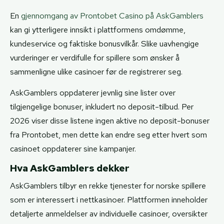
En
gjennomgang av Prontobet Casino på AskGamblers
kan gi ytterligere innsikt i plattformens omdømme,
kundeservice og faktiske bonusvilkår. Slike uavhengige
vurderinger er verdifulle for spillere som ønsker å
sammenligne ulike casinoer før de registrerer seg.
AskGamblers oppdaterer jevnlig sine lister over
tilgjengelige bonuser, inkludert no deposit-tilbud. Per
2026 viser disse listene ingen aktive no deposit-bonuser
fra Prontobet, men dette kan endre seg etter hvert som
casinoet oppdaterer sine kampanjer.
Hva AskGamblers dekker
AskGamblers tilbyr en rekke tjenester for norske spillere
som er interessert i nettkasinoer. Plattformen inneholder
detaljerte anmeldelser av individuelle casinoer, oversikter