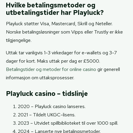
Hvilke betalingsmetoder og
utbetalingstider har Playluck?
Playluck støtter Visa, Mastercard, Skrill og Neteller.
Norske betalingsløsninger som Vipps eller Trustly er ikke
tilgjengelige.
Uttak tar vanligvis 1-3 virkedager for e-wallets og 3-7
dager for kort. Maks uttak per dag er £5000.
Betalingstider og metoder for online casino
gir generell
informasjon om uttaksprosesser.
Playluck casino – tidslinje
2020
– Playluck casino lanseres.
2021
– Tildelt UKGC-lisens.
2023
– Utvidet spillbiblioteket til over 1000 spill.
2024
– Lanserte nye betalingsmetoder.