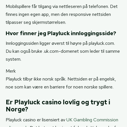
Mobilspillere får tilgang via nettleseren på telefonen. Det
finnes ingen egen app, men den responsive nettsiden
tilpasser seg skjermstørrelsen.
Hvor finner jeg Playluck innloggingsside?
Innloggingssiden ligger øverst til høyre på playluck.com.
Du kan også bruke .uk.com-domenet som leder til samme
system.
Merk
Playluck tilbyr ikke norsk språk. Nettsiden er på engelsk,
noe som kan være en barriere for noen norske spillere.
Er Playluck casino lovlig og trygt i
Norge?
Playluck casino er lisensiert av
UK Gambling Commission