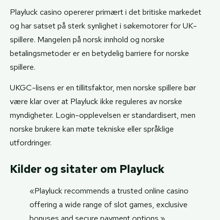
Playluck casino opererer primært i det britiske markedet
og har satset på sterk synlighet i søkemotorer for UK-
spillere. Mangelen på norsk innhold og norske
betalingsmetoder er en betydelig barriere for norske
spillere.
UKGC-lisens er en tillitsfaktor, men norske spillere bør
være klar over at Playluck ikke reguleres av norske
myndigheter. Login-opplevelsen er standardisert, men
norske brukere kan møte tekniske eller språklige
utfordringer.
Kilder og sitater om Playluck
«Playluck recommends a trusted online casino
offering a wide range of slot games, exclusive
bonuses and secure payment options.»