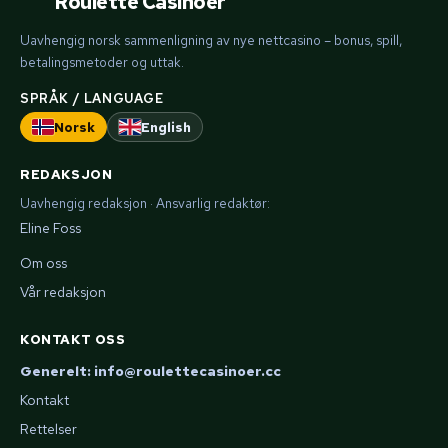
Roulette Casinoer
Uavhengig norsk sammenligning av nye nettcasino – bonus, spill,
betalingsmetoder og uttak.
SPRÅK / LANGUAGE
Norsk
English
REDAKSJON
Uavhengig redaksjon · Ansvarlig redaktør:
Eline Foss
Om oss
Vår redaksjon
KONTAKT OSS
Generelt: info@roulettecasinoer.cc
Kontakt
Rettelser