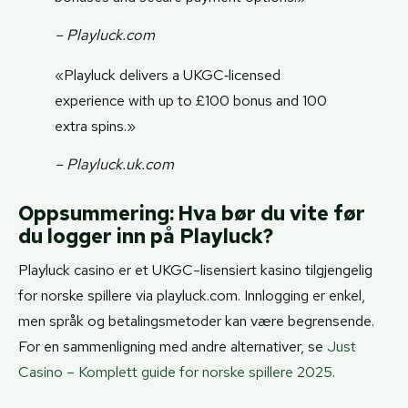
– Playluck.com
«Playluck delivers a UKGC‑licensed
experience with up to £100 bonus and 100
extra spins.»
– Playluck.uk.com
Oppsummering: Hva bør du vite før
du logger inn på Playluck?
Playluck casino er et UKGC-lisensiert kasino tilgjengelig
for norske spillere via playluck.com. Innlogging er enkel,
men språk og betalingsmetoder kan være begrensende.
For en sammenligning med andre alternativer, se
Just
Casino – Komplett guide for norske spillere 2025
.