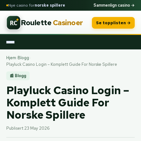
Nye casino for
norske spillere
Sammenlign casino →
Roulette
Casinoer
Se topplisten →
Hjem
›
Blogg
›
Playluck Casino Login – Komplett Guide For Norske Spillere
📰 Blogg
Playluck Casino Login –
Komplett Guide For
Norske Spillere
Publisert 23 May 2026