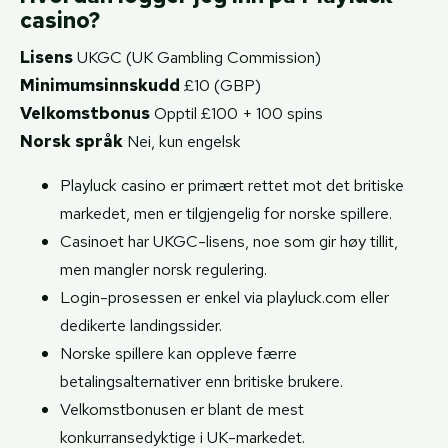
casino?
Lisens
UKGC (UK Gambling Commission)
Minimumsinnskudd
£10 (GBP)
Velkomstbonus
Opptil £100 + 100 spins
Norsk språk
Nei, kun engelsk
Playluck casino er primært rettet mot det britiske
markedet, men er tilgjengelig for norske spillere.
Casinoet har UKGC-lisens, noe som gir høy tillit,
men mangler norsk regulering.
Login-prosessen er enkel via playluck.com eller
dedikerte landingssider.
Norske spillere kan oppleve færre
betalingsalternativer enn britiske brukere.
Velkomstbonusen er blant de mest
konkurransedyktige i UK-markedet.