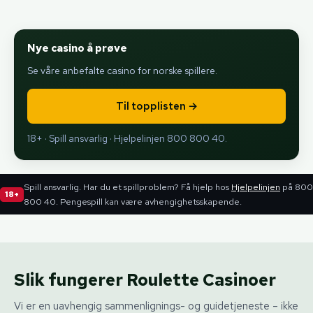
Nye casino å prøve
Se våre anbefalte casino for norske spillere.
Til topplisten →
18+ · Spill ansvarlig · Hjelpelinjen 800 800 40.
Spill ansvarlig. Har du et spillproblem? Få hjelp hos
Hjelpelinjen
på 800
18+
800 40. Pengespill kan være avhengighetsskapende.
Slik fungerer Roulette Casinoer
Vi er en uavhengig sammenlignings- og guidetjeneste – ikke