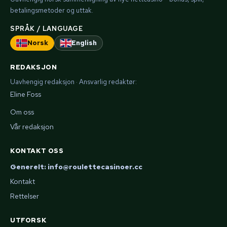
betalingsmetoder og uttak.
SPRÅK / LANGUAGE
Norsk
English
REDAKSJON
Uavhengig redaksjon · Ansvarlig redaktør:
Eline Foss
Om oss
Vår redaksjon
KONTAKT OSS
Generelt: info@roulettecasinoer.cc
Kontakt
Rettelser
UTFORSK