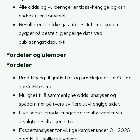
Alle odds og vurderinger er tidsavhengige og kan
endres uten forvarsel.
Resultater kan ikke garanteres. Informasjonen
bygger på beste tilgjengelige data ved
publiseringstidspunkt.
Fordeler og ulemper
Fordeler
Bred tilgang til gratis tips og prediksjoner for OL og
norsk Eliteserie.
Mulighet til å sammenligne odds, analyser og
spådommer på tvers av flere uavhengige sider.
Live score-oppdateringer og resultatvarsler via
utvalgte resultattjenester.
Ekspertanalyser for viktige kamper under OL 2026
med NHL-spillere involvert.