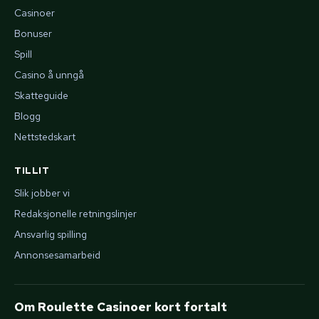
Casinoer
Bonuser
Spill
Casino å unngå
Skatteguide
Blogg
Nettstedskart
TILLIT
Slik jobber vi
Redaksjonelle retningslinjer
Ansvarlig spilling
Annonsesamarbeid
Om Roulette Casinoer kort fortalt