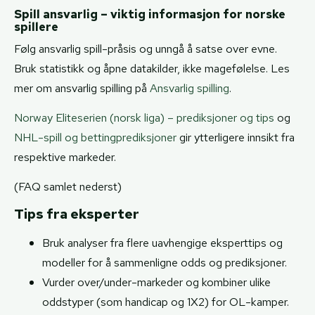
Spill ansvarlig – viktig informasjon for norske
spillere
Følg ansvarlig spill-pråsis og unngå å satse over evne.
Bruk statistikk og åpne datakilder, ikke magefølelse. Les
mer om ansvarlig spilling på
Ansvarlig spilling
.
Norway Eliteserien (norsk liga) – prediksjoner og tips
og
NHL-spill og bettingprediksjoner
gir ytterligere innsikt fra
respektive markeder.
(FAQ samlet nederst)
Tips fra eksperter
Bruk analyser fra flere uavhengige eksperttips og
modeller for å sammenligne odds og prediksjoner.
Vurder over/under-markeder og kombiner ulike
oddstyper (som handicap og 1X2) for OL-kamper.