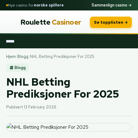
Nye casino for
norske spillere
Sammenlign casino →
Roulette
Casinoer
Se topplisten →
Hjem
›
Blogg
›
NHL Betting Prediksjoner For 2025
📰 Blogg
NHL Betting
Prediksjoner For 2025
Publisert 13 February 2026