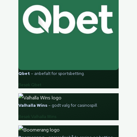
Qbet
– anbefalt for sportsbetting.
Besøk Qbet
Valhalla Wins
– godt valg for casinospill.
Besøk Valhalla Wins