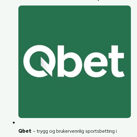
Qbet
– trygg og brukervennlig sportsbetting i