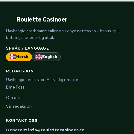
Roulette Casinoer
Uavhengig norsk sammenligning av nye nettcasino – bonus, spill,
betalingsmetoder og uttak.
SPRÅK / LANGUAGE
Norsk
English
REDAKSJON
Uavhengig redaksjon · Ansvarlig redaktør:
Eline Foss
Om oss
Vår redaksjon
KONTAKT OSS
Generelt: info@roulettecasinoer.cc