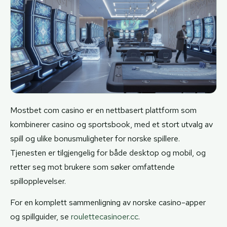
Mostbet com casino er en nettbasert plattform som
kombinerer casino og sportsbook, med et stort utvalg av
spill og ulike bonusmuligheter for norske spillere.
Tjenesten er tilgjengelig for både desktop og mobil, og
retter seg mot brukere som søker omfattende
spillopplevelser.
For en komplett sammenligning av norske casino-apper
og spillguider, se
roulettecasinoer.cc
.