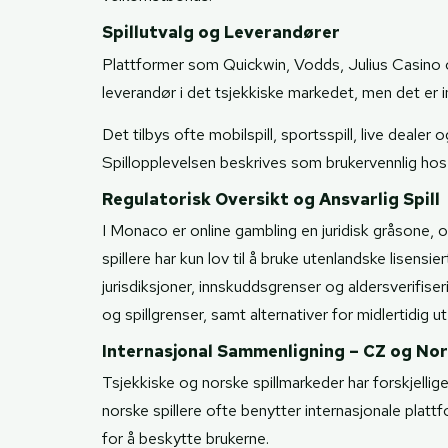
Spillutvalg og Leverandører
Plattformer som Quickwin, Vodds, Julius Casino og 
leverandør i det tsjekkiske markedet, men det er
Det tilbys ofte mobilspill, sportsspill, live dealer
Spillopplevelsen beskrives som brukervennlig hos 
Regulatorisk Oversikt og Ansvarlig Spill
I Monaco er online gambling en juridisk gråsone, o
spillere har kun lov til å bruke utenlandske lisensi
jurisdiksjoner, innskuddsgrenser og aldersverifiser
og spillgrenser, samt alternativer for midlertidig
Internasjonal Sammenligning – CZ og No
Tsjekkiske og norske spillmarkeder har forskjellige
norske spillere ofte benytter internasjonale platt
for å beskytte brukerne.