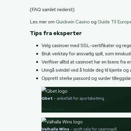
(FAQ samlet nederst)
Les mer om
Quickwin Casino
og
Guide Til Europ
Tips fra eksperter
Velg casinoer med SSL-sertifikater og regel
Bruk verktøy for ansvarlig spill, som innsk
Verifiser alltid at casinoet har en lisens fra 
Unngå svindel ved å holde deg til kjente og 
Opprett sterke passord og vurder tilleggsl
Qbet
– anbefalt for sportsbetting.
Besøk Qbet
Valhalla Wins
– godt valg for casinospill.