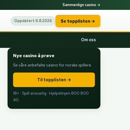
Sammenlign casino →
Se topplisten →
Oppdatert 6.8.2026
Om oss
Nye casino å prøve
Se våre anbefalte casino for norske spillere.
Til topplisten →
18+ · Spill ansvarlig · Hjelpelinjen 800 800
40.