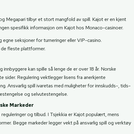
Megapari tilbyr et stort mangfold av spill. Kajot er en kjent
 ingen spesifikk informasjon om Kajot hos Monaco-casinoer.
 og egne seksjoner for turneringer eller VIP-casino.
de fleste plattformer.
g innbyggere kan spille så lenge de er over 18 år. Norske
erte sider. Regulering vektlegger lisens fra anerkjente
ing. Ansvarlig spill ivaretas med muligheter for innskudds-, tids-
 utestengelse og selvutestengelse.
rske Markeder
 reguleringer og tilbud. I Tsjekkia er Kajot populært, mens
former. Begge markeder legger vekt på ansvarlig spill og verktøy