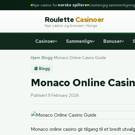
Nye casino for
norske spillere
Uavhengig sammenlignin
Roulette
Casinoer
Nye casino og bonuser i Norge
Casinoer
Sammenlign
Bonuser
S
Hjem
›
Blogg
›
Monaco Online Casino Guide
📰 Blogg
Monaco Online Casi
Publisert 9 February 2026
Monaco online casino gir tilgang til et bredt utval