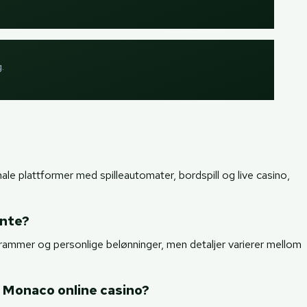
.
nale plattformer med spilleautomater, bordspill og live casino,
ente?
rammer og personlige belønninger, men detaljer varierer mellom
på Monaco online casino?