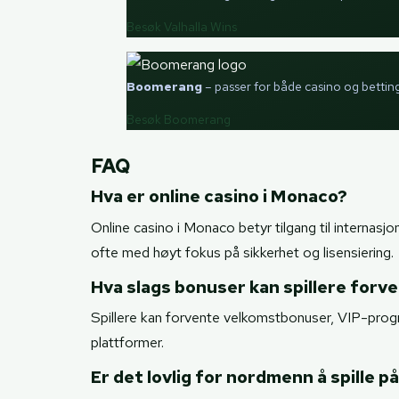
Besøk Valhalla Wins
Boomerang
– passer for både casino og betting
Besøk Boomerang
FAQ
Hva er online casino i Monaco?
Online casino i Monaco betyr tilgang til internasjo
ofte med høyt fokus på sikkerhet og lisensiering.
Hva slags bonuser kan spillere forv
Spillere kan forvente velkomstbonuser, VIP-prog
plattformer.
Er det lovlig for nordmenn å spille 