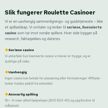
Slik fungerer Roulette Casinoer
Vi er en uavhengig sammenlignings- og guidetjeneste – ikke
et spillselskap. Vi omtaler og lenker til
seriøse, lisensierte
casino
som tar imot norske spillere. Hver side bygger på
research, faktasjekkes og dateres.
◆
Seriøse casino
Vi anbefaler kun lisensierte casino vi mener er trygge, og er
tydelige på risiko.
◆
Uavhengig
Ingen casino kan betale for plassering eller formuleringer. Affiliate-
lenker holdes atskilt fra innholdet.
◆
Ansvarlig spilling
18+. Vi viser alltid Hjelpelinjen (800 800 40) og oppfordrer til
måtehold.