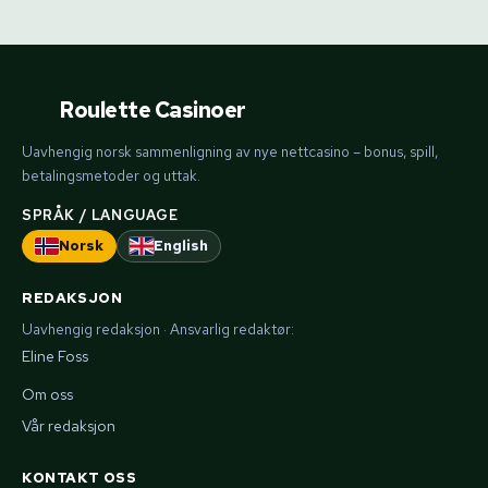
Roulette Casinoer
Uavhengig norsk sammenligning av nye nettcasino – bonus, spill,
betalingsmetoder og uttak.
SPRÅK / LANGUAGE
Norsk
English
REDAKSJON
Uavhengig redaksjon · Ansvarlig redaktør:
Eline Foss
Om oss
Vår redaksjon
KONTAKT OSS