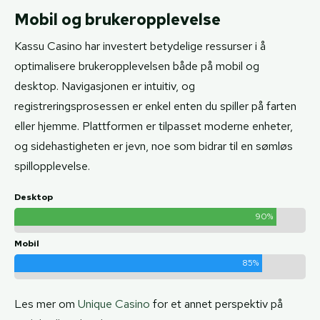
Mobil og brukeropplevelse
Kassu Casino har investert betydelige ressurser i å
optimalisere brukeropplevelsen både på mobil og
desktop. Navigasjonen er intuitiv, og
registreringsprosessen er enkel enten du spiller på farten
eller hjemme. Plattformen er tilpasset moderne enheter,
og sidehastigheten er jevn, noe som bidrar til en sømløs
spillopplevelse.
Desktop
90%
Mobil
85%
Les mer om
Unique Casino
for et annet perspektiv på