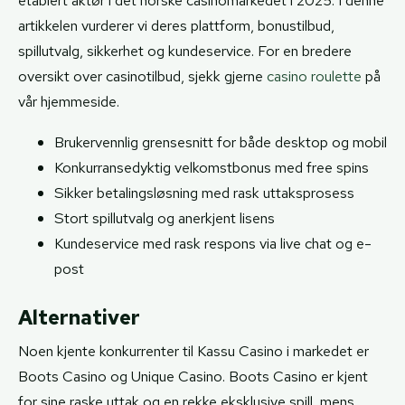
etablert aktør i det norske casinomarkedet i 2025. I denne
artikkelen vurderer vi deres plattform, bonustilbud,
spillutvalg, sikkerhet og kundeservice. For en bredere
oversikt over casinotilbud, sjekk gjerne
casino roulette
på
vår hjemmeside.
Brukervennlig grensesnitt for både desktop og mobil
Konkurransedyktig velkomstbonus med free spins
Sikker betalingsløsning med rask uttaksprosess
Stort spillutvalg og anerkjent lisens
Kundeservice med rask respons via live chat og e-
post
Alternativer
Noen kjente konkurrenter til Kassu Casino i markedet er
Boots Casino og Unique Casino. Boots Casino er kjent
for sine raske uttak og en rekke eksklusive spill, mens