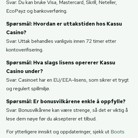
Svar: Du kan bruke Visa, Mastercard, Skrill, Neteller,
EcoPayz og bankoverføring.
Spørsmål: Hvordan er uttakstiden hos Kassu
Casino?
Svar: Uttak behandles vanligvis innen 72 timer etter
kontoverifisering.
Spørsmål: Hva slags lisens opererer Kassu
Casino under?
Svar: Casinoet har en EU/EEA-lisens, som sikrer et trygt
og regulert spillmiljø.
Spørsmål: Er bonusvilkårene enkle å oppfylle?
Svar: Bonusvilkårene kan være strenge, så det er viktig å
lese dem nøye før du aksepterer et tilbud.
For ytterligere innsikt og oppdateringer, sjekk ut
Boots