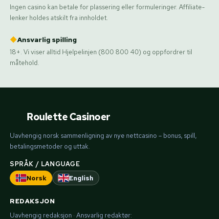
Ingen casino kan betale for plassering eller formuleringer. Affiliate-
lenker holdes atskilt fra innholdet.
◆
Ansvarlig spilling
18+. Vi viser alltid Hjelpelinjen (800 800 40) og oppfordrer til
måtehold.
Roulette Casinoer
Uavhengig norsk sammenligning av nye nettcasino – bonus, spill,
betalingsmetoder og uttak.
SPRÅK / LANGUAGE
Norsk
English
REDAKSJON
Uavhengig redaksjon · Ansvarlig redaktør: