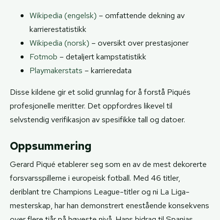
Wikipedia (engelsk)
– omfattende dekning av
karrierestatistikk
Wikipedia (norsk)
– oversikt over prestasjoner
Fotmob
– detaljert kampstatistikk
Playmakerstats
– karrieredata
Disse kildene gir et solid grunnlag for å forstå Piqués
profesjonelle meritter. Det oppfordres likevel til
selvstendig verifikasjon av spesifikke tall og datoer.
Oppsummering
Gerard Piqué etablerer seg som en av de mest dekorerte
forsvarsspillerne i europeisk fotball. Med 46 titler,
deriblant tre Champions League-titler og ni La Liga-
mesterskap, har han demonstrert enestående konsekvens
over flere tiår på høyeste nivå. Hans bidrag til Spanias