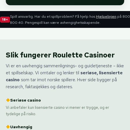
Spill ansvarlig. Har du et spillproblem? Få hjelp hos
Hjelpelinjen
på 800
18+
800 40. Pengespill kan være avhengighetsskapende.
Slik fungerer Roulette Casinoer
Vi er en uavhengig sammenlignings- og guidetjeneste – ikke
et spillselskap. Vi omtaler og lenker til
seriøse, lisensierte
casino
som tar imot norske spillere. Hver side bygger på
research, faktasjekkes og dateres.
◆
Seriøse casino
Vi anbefaler kun lisensierte casino vi mener er trygge, og er
tydelige på risiko.
◆
Uavhengig