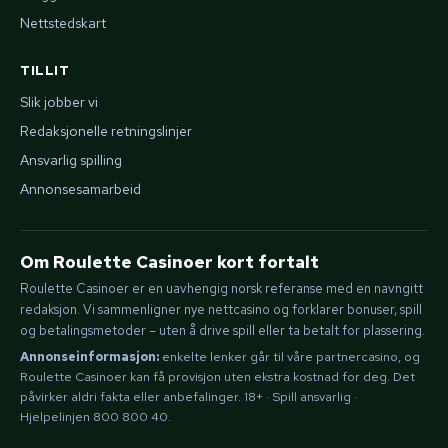
Nettstedskart
TILLIT
Slik jobber vi
Redaksjonelle retningslinjer
Ansvarlig spilling
Annonsesamarbeid
Om Roulette Casinoer kort fortalt
Roulette Casinoer er en uavhengig norsk referanse med en navngitt
redaksjon. Vi sammenligner nye nettcasino og forklarer bonuser, spill
og betalingsmetoder – uten å drive spill eller ta betalt for plassering.
Annonseinformasjon:
enkelte lenker går til våre partnercasino, og
Roulette Casinoer kan få provisjon uten ekstra kostnad for deg. Det
påvirker aldri fakta eller anbefalinger. 18+ · Spill ansvarlig ·
Hjelpelinjen 800 800 40.