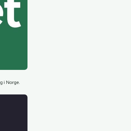
g i Norge.