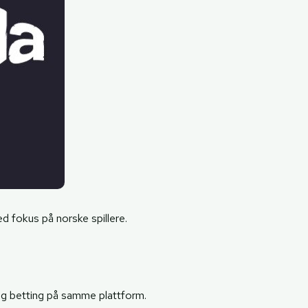
ed fokus på norske spillere.
og betting på samme plattform.