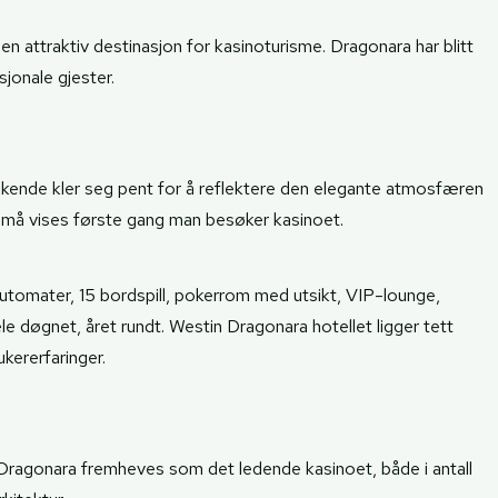
il en attraktiv destinasjon for kasinoturisme. Dragonara har blitt
sjonale gjester.
økende kler seg pent for å reflektere den elegante atmosfæren
t) må vises første gang man besøker kasinoet.
tomater, 15 bordspill, pokerrom med utsikt, VIP-lounge,
e døgnet, året rundt. Westin Dragonara hotellet ligger tett
ukererfaringer.
 Dragonara fremheves som det ledende kasinoet, både i antall