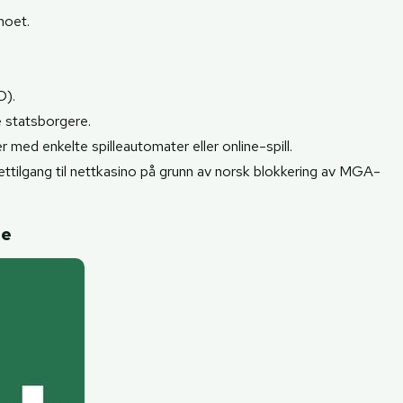
inoet.
D).
e statsborgere.
 med enkelte spilleautomater eller online-spill.
ettilgang til nettkasino på grunn av norsk blokkering av MGA-
re