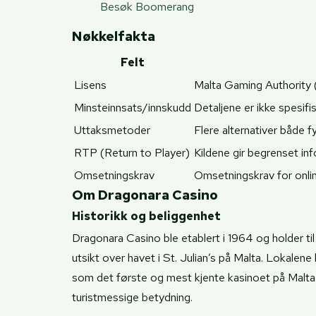
Besøk Boomerang
Nøkkelfakta
Felt
Lisens
Malta Gaming Authorit
Minsteinnsats/innskudd
Detaljene er ikke spesifise
Uttaksmetoder
Flere alternativer både fy
RTP (Return to Player)
Kildene gir begrenset in
Omsetningskrav
Omsetningskrav for onl
Om Dragonara Casino
Historikk og beliggenhet
Dragonara Casino ble etablert i 1964 og holder til
utsikt over havet i St. Julian’s på Malta. Lokalene
som det første og mest kjente kasinoet på Malta.
turistmessige betydning.