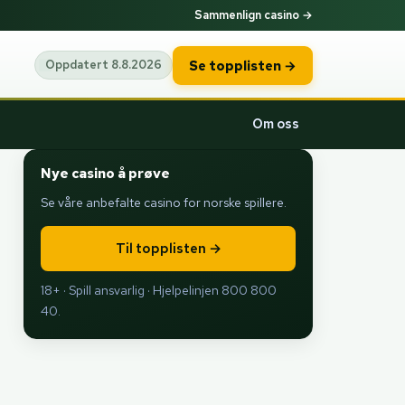
Sammenlign casino →
Se topplisten →
Oppdatert 8.8.2026
Om oss
Nye casino å prøve
Se våre anbefalte casino for norske spillere.
Til topplisten →
18+ · Spill ansvarlig · Hjelpelinjen 800 800
40.