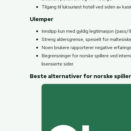
Tilgang til luksuriøst hotell ved siden av kas
Ulemper
Innslipp kun med gyldig legitimasjon (pass/I
Streng aldersgrense, spesielt for maltesisk
Noen brukere rapporterer negative erfaringer
Begrensninger for norske spillere ved intern
lisensierte sider.
Beste alternativer for norske spille