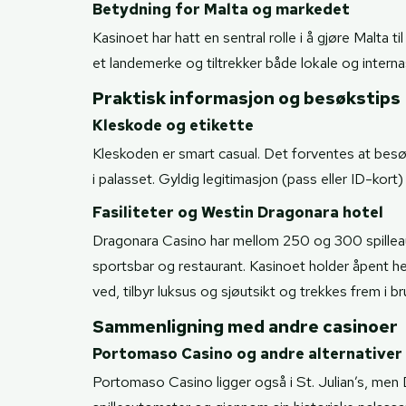
Betydning for Malta og markedet
Kasinoet har hatt en sentral rolle i å gjøre Malta t
et landemerke og tiltrekker både lokale og interna
Praktisk informasjon og besøkstips
Kleskode og etikette
Kleskoden er smart casual. Det forventes at bes
i palasset. Gyldig legitimasjon (pass eller ID-kor
Fasiliteter og Westin Dragonara hotel
Dragonara Casino har mellom 250 og 300 spilleau
sportsbar og restaurant. Kasinoet holder åpent hel
ved, tilbyr luksus og sjøutsikt og trekkes frem i br
Sammenligning med andre casinoer
Portomaso Casino og andre alternativer
Portomaso Casino ligger også i St. Julian’s, men