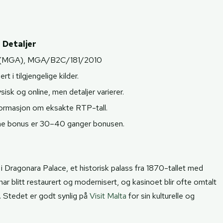
Detaljer
y (MGA), MGA/B2C/181/2010
rt i tilgjengelige kilder.
sisk og online, men detaljer varierer.
formasjon om eksakte RTP-tall.
ine bonus er 30–40 ganger bonusen.
 i Dragonara Palace, et historisk palass fra 1870-tallet med
 har blitt restaurert og modernisert, og kasinoet blir ofte omtalt
 Stedet er godt synlig på
Visit Malta
for sin kulturelle og