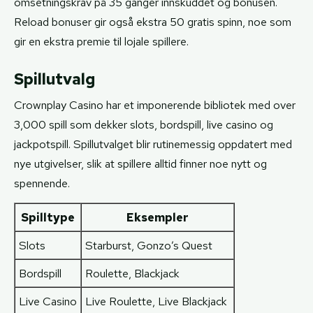
omsetningskrav på 35 ganger innskuddet og bonusen.
Reload bonuser gir også ekstra 50 gratis spinn, noe som
gir en ekstra premie til lojale spillere.
Spillutvalg
Crownplay Casino har et imponerende bibliotek med over
3,000 spill som dekker slots, bordspill, live casino og
jackpotspill. Spillutvalget blir rutinemessig oppdatert med
nye utgivelser, slik at spillere alltid finner noe nytt og
spennende.
Spilltype
Eksempler
Slots
Starburst, Gonzo’s Quest
Bordspill
Roulette, Blackjack
Live Casino
Live Roulette, Live Blackjack