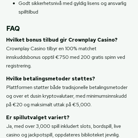
Godt sikkerhetsnivå med gyldig lisens og ansvarlig
spilltilbud
FAQ
Hvilket bonus tilbud gir Crownplay Casino?
Crownplay Casino tilbyr en 100% matchet
innskuddsbonus opptil €750 med 200 gratis spinn ved
registrering.
Hvilke betalingsmetoder støttes?
Plattformen støtter både tradisjonelle betalingsmetoder
og over et dusin kryptovalutaer, med minimumsinnskudd
på €20 og maksimalt uttak på €5,000.
Er spillutvalget variert?
Ja, med over 3,000 spill inkludert slots, bordspill, live
casino og jackpotspill, oppdateres biblioteket jevnlig.