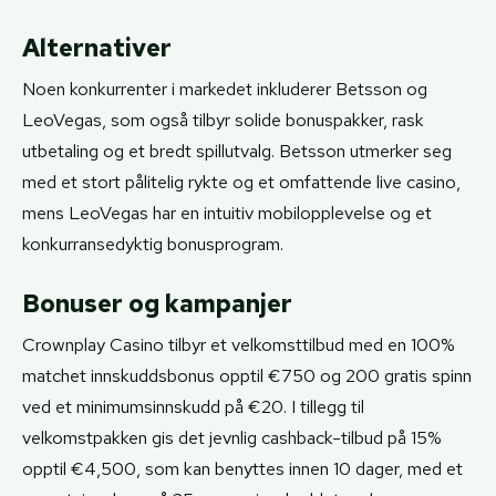
Alternativer
Noen konkurrenter i markedet inkluderer Betsson og
LeoVegas, som også tilbyr solide bonuspakker, rask
utbetaling og et bredt spillutvalg. Betsson utmerker seg
med et stort pålitelig rykte og et omfattende live casino,
mens LeoVegas har en intuitiv mobilopplevelse og et
konkurransedyktig bonusprogram.
Bonuser og kampanjer
Crownplay Casino tilbyr et velkomsttilbud med en 100%
matchet innskuddsbonus opptil €750 og 200 gratis spinn
ved et minimumsinnskudd på €20. I tillegg til
velkomstpakken gis det jevnlig cashback-tilbud på 15%
opptil €4,500, som kan benyttes innen 10 dager, med et