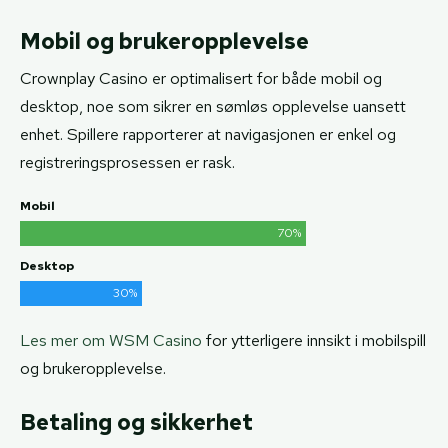
Mobil og brukeropplevelse
Crownplay Casino er optimalisert for både mobil og
desktop, noe som sikrer en sømløs opplevelse uansett
enhet. Spillere rapporterer at navigasjonen er enkel og
registreringsprosessen er rask.
Mobil
70%
Desktop
30%
Les mer om WSM Casino
for ytterligere innsikt i mobilspill
og brukeropplevelse.
Betaling og sikkerhet