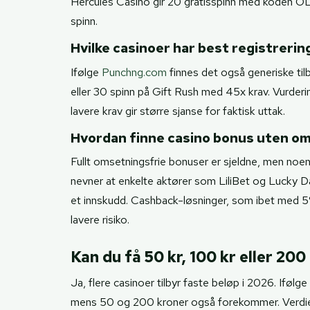
Hercules Casino gir 20 gratisspinn med koden OL
spinn.
Hvilke casinoer har best registrerin
Ifølge
Punchng.com
finnes det også generiske til
eller 30 spinn på Gift Rush med 45x krav. Vurder
lavere krav gir større sjanse for faktisk uttak.
Hvordan finne casino bonus uten o
Fullt omsetningsfrie bonuser er sjeldne, men noen
nevner at enkelte aktører som LiliBet og Lucky D
et innskudd. Cashback-løsninger, som ibet med 5% 
lavere risiko.
Kan du få 50 kr, 100 kr eller 20
Ja, flere casinoer tilbyr faste beløp i 2026. Ifølg
mens 50 og 200 kroner også forekommer. Verdien p