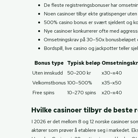
De fleste registreringsbonuser har omsetnin
Noen casinoer tilbyr ekte gratispenger ute
500% casino bonus er svært sjeldent og k
Nye casinoer konkurrerer ofte med aggressive
Omsetningskrav på 30–50x bonusbeløpet er 
Bordspill, live casino og jackpotter teller 
Bonus type
Typisk beløp
Omsetningsk
Uten innskudd
50–200 kr
x30–x40
Velkomstbonus
100–500%
x35–x50
Free spins
10–270 spins
x20–x40
Hvilke casinoer tilbyr de beste
I 2026 er det mellom 8 og 12 norske casinoer som 
aktører som prøver å etablere seg i markedet. Ek