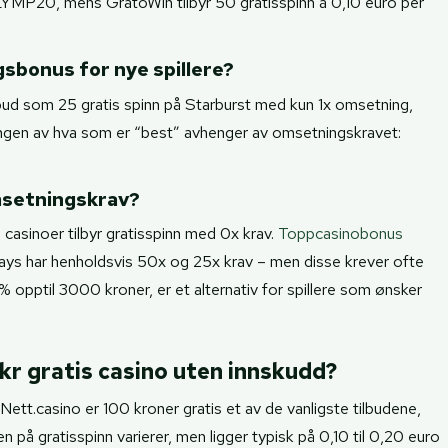
YMP20, mens GratoWin tilbyr 50 gratisspinn à 0,10 euro per
gsbonus for nye spillere?
bud som 25 gratis spinn på Starburst med kun 1x omsetning,
ingen av hva som er “best” avhenger av omsetningskravet:
msetningskrav?
 casinoer tilbyr gratisspinn med 0x krav.
Toppcasinobonus
ays har henholdsvis 50x og 25x krav – men disse krever ofte
opptil 3000 kroner, er et alternativ for spillere som ønsker
0 kr gratis casino uten innskudd?
e Nett.casino er 100 kroner gratis et av de vanligste tilbudene,
å gratisspinn varierer, men ligger typisk på 0,10 til 0,20 euro