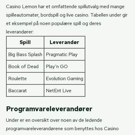
Casino Lemon har et omfattende spillutvalg med mange
spilleautomater, bordspill og live casino. Tabellen under gir
et eksempel på noen populære spill og deres
leverandører:
Spill
Leverandør
Big Bass Splash
Pragmatic Play
Book of Dead
Play’n GO
Roulette
Evolution Gaming
Baccarat
NetEnt Live
Programvareleverandører
Under er en oversikt over noen av de ledende
programvareleverandørene som benyttes hos Casino