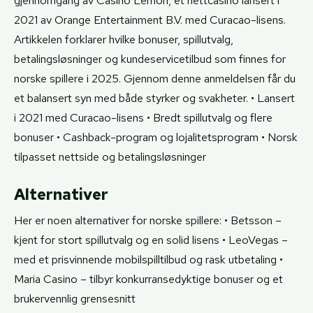
gjennomgang av Casino Lemon, et nettcasino lansert i
2021 av Orange Entertainment B.V. med Curacao-lisens.
Artikkelen forklarer hvilke bonuser, spillutvalg,
betalingsløsninger og kundeservicetilbud som finnes for
norske spillere i 2025. Gjennom denne anmeldelsen får du
et balansert syn med både styrker og svakheter. • Lansert
i 2021 med Curacao-lisens • Bredt spillutvalg og flere
bonuser • Cashback-program og lojalitetsprogram • Norsk
tilpasset nettside og betalingsløsninger
Alternativer
Her er noen alternativer for norske spillere: • Betsson –
kjent for stort spillutvalg og en solid lisens • LeoVegas –
med et prisvinnende mobilspilltilbud og rask utbetaling •
Maria Casino – tilbyr konkurransedyktige bonuser og et
brukervennlig grensesnitt