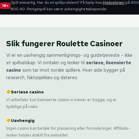
Spill ansvarlig. Har du et spillproblem? Få hjelp hos
Hjelpelinjen
på 800
18+
800 40. Pengespill kan være avhengighetsskapende.
Slik fungerer Roulette Casinoer
Vi er en uavhengig sammenlignings- og guidetjeneste – ikke
et spillselskap. Vi omtaler og lenker til
seriøse, lisensierte
casino
som tar imot norske spillere. Hver side bygger på
research, faktasjekkes og dateres.
◆
Seriøse casino
Vi anbefaler kun lisensierte casino vi mener er trygge, og er
tydelige på risiko.
◆
Uavhengig
Ingen casino kan betale for plassering eller formuleringer. Affiliate-
lenker holdes atskilt fra innholdet.