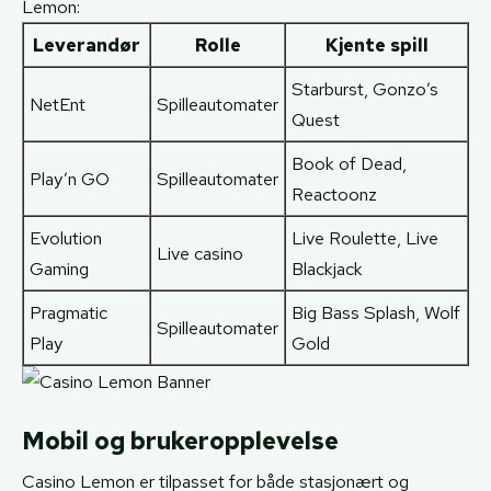
Lemon:
Leverandør
Rolle
Kjente spill
Starburst, Gonzo’s
NetEnt
Spilleautomater
Quest
Book of Dead,
Play’n GO
Spilleautomater
Reactoonz
Evolution
Live Roulette, Live
Live casino
Gaming
Blackjack
Pragmatic
Big Bass Splash, Wolf
Spilleautomater
Play
Gold
Mobil og brukeropplevelse
Casino Lemon er tilpasset for både stasjonært og