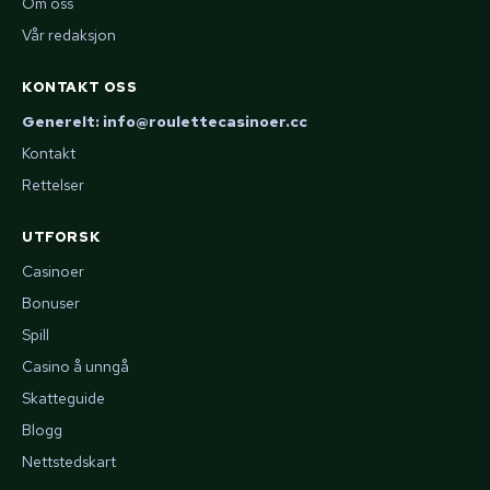
Om oss
Vår redaksjon
KONTAKT OSS
Generelt: info@roulettecasinoer.cc
Kontakt
Rettelser
UTFORSK
Casinoer
Bonuser
Spill
Casino å unngå
Skatteguide
Blogg
Nettstedskart