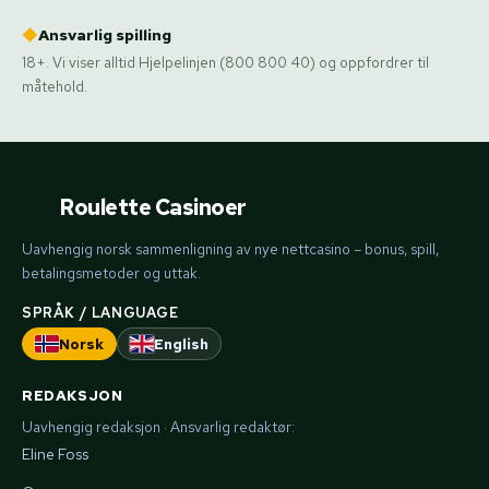
◆
Ansvarlig spilling
18+. Vi viser alltid Hjelpelinjen (800 800 40) og oppfordrer til
måtehold.
Roulette Casinoer
Uavhengig norsk sammenligning av nye nettcasino – bonus, spill,
betalingsmetoder og uttak.
SPRÅK / LANGUAGE
Norsk
English
REDAKSJON
Uavhengig redaksjon · Ansvarlig redaktør:
Eline Foss