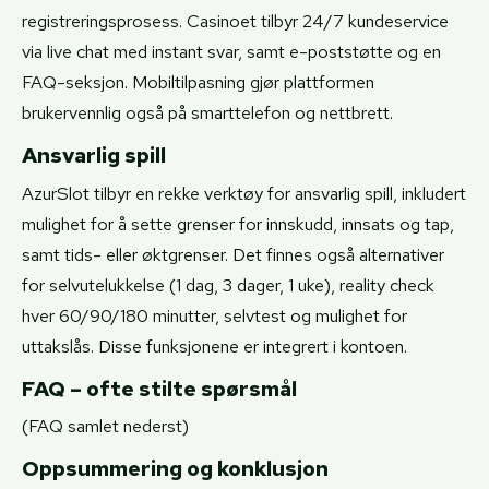
registreringsprosess. Casinoet tilbyr 24/7 kundeservice
via live chat med instant svar, samt e-poststøtte og en
FAQ-seksjon. Mobiltilpasning gjør plattformen
brukervennlig også på smarttelefon og nettbrett.
Ansvarlig spill
AzurSlot tilbyr en rekke verktøy for ansvarlig spill, inkludert
mulighet for å sette grenser for innskudd, innsats og tap,
samt tids- eller øktgrenser. Det finnes også alternativer
for selvutelukkelse (1 dag, 3 dager, 1 uke), reality check
hver 60/90/180 minutter, selvtest og mulighet for
uttakslås. Disse funksjonene er integrert i kontoen.
FAQ – ofte stilte spørsmål
(FAQ samlet nederst)
Oppsummering og konklusjon