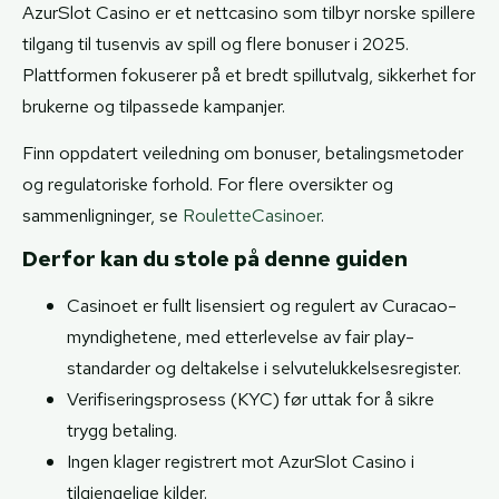
AzurSlot Casino er et nettcasino som tilbyr norske spillere
tilgang til tusenvis av spill og flere bonuser i 2025.
Plattformen fokuserer på et bredt spillutvalg, sikkerhet for
brukerne og tilpassede kampanjer.
Finn oppdatert veiledning om bonuser, betalingsmetoder
og regulatoriske forhold. For flere oversikter og
sammenligninger, se
RouletteCasinoer
.
Derfor kan du stole på denne guiden
Casinoet er fullt lisensiert og regulert av Curacao-
myndighetene, med etterlevelse av fair play-
standarder og deltakelse i selvutelukkelsesregister.
Verifiseringsprosess (KYC) før uttak for å sikre
trygg betaling.
Ingen klager registrert mot AzurSlot Casino i
tilgjengelige kilder.