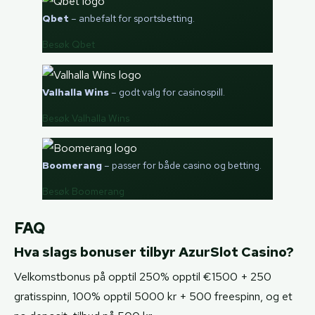
Qbet
– anbefalt for sportsbetting.
Besøk Qbet
Valhalla Wins
– godt valg for casinospill.
Besøk Valhalla Wins
Boomerang
– passer for både casino og betting.
Besøk Boomerang
FAQ
Hva slags bonuser tilbyr AzurSlot Casino?
Velkomstbonus på opptil 250% opptil €1500 + 250
gratisspinn, 100% opptil 5000 kr + 500 freespinn, og et