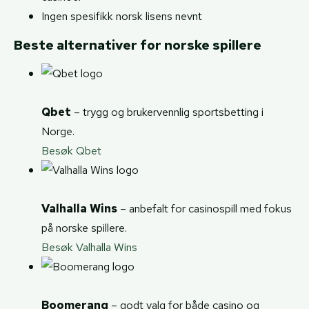
Ingen spesifikk norsk lisens nevnt
Beste alternativer for norske spillere
Qbet
– trygg og brukervennlig sportsbetting i
Norge.
Besøk Qbet
Valhalla Wins
– anbefalt for casinospill med fokus
på norske spillere.
Besøk Valhalla Wins
Boomerang
– godt valg for både casino og