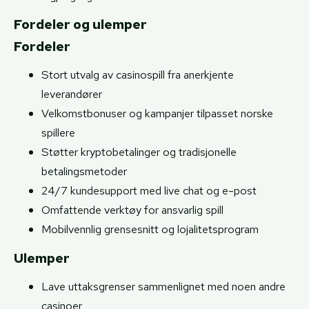
Fordeler og ulemper
Fordeler
Stort utvalg av casinospill fra anerkjente
leverandører
Velkomstbonuser og kampanjer tilpasset norske
spillere
Støtter kryptobetalinger og tradisjonelle
betalingsmetoder
24/7 kundesupport med live chat og e-post
Omfattende verktøy for ansvarlig spill
Mobilvennlig grensesnitt og lojalitetsprogram
Ulemper
Lave uttaksgrenser sammenlignet med noen andre
casinoer