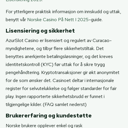
For ytterligere praktisk informasjon om innskudd og uttak,
benytt vår
Norske Casino På Nett I 2025
-guide.
Lisensiering og sikkerhet
AzurSlot Casino er lisensiert og regulert av Curacao-
myndighetene, og tilbyr flere sikkerhetstiltak. Det
benyttes anerkjente betalingsløsninger, og det kreves
identitetskontroll (KYC) før uttak for å sikre trygg
pengehåndtering. Kryptotransaksjoner gir økt anonymitet
for de som ønsker det. Casinoet deltar i internasjonale
register for selvutelukkelse og følger standarder for fair
play. Ingen rapporterte sikkerhetsbrudd er funnet i
tilgjengelige kilder. (FAQ samlet nederst)
Brukererfaring og kundestøtte
Norske brukere opplever enkel og rask