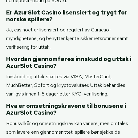
no deposit-tilbud på 500 kr.
Er AzurSlot Casino lisensiert og trygt for
norske spillere?
Ja, casinoet er lisensiert og regulert av Curacao-
myndighetene, og benytter kjente sikkerhetsrutiner samt
verifisering før uttak.
Hvordan gjennomføres innskudd og uttak i
AzurSlot Casino?
Innskudd og uttak støttes via VISA, MasterCard,
MuchBetter, Sofort og kryptovalutaer. Uttak behandles
vanligvis innen 1-5 dager etter KYC-verifisering.
Hva er omsetningskravene til bonusene i
AzurSlot Casino?
Bonusvilkår og omsetningskrav kan variere, men omtales
som lavere enn gjennomsnittet; spillere bør sjekke de